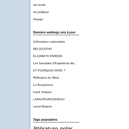
vie locale
vie politique
Voyage
Derniers weblogs mis à jour
l'information nationaliste
BELGICATHO
ELIZABETH PARDON
Les Sandales d'Empédocle libr...
ET POURQUOI DONC ?
Réflexions du Miroir
Le Bouquineur
Carré Verlaine
LAFAUTEAROUSSEAU
Lionel Baland
Tags populaires
littérature
polar