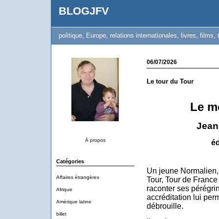
BLOGJFV
politique, Europe, relations internationales, livres, films, 
06/07/2026
Le tour du Tour
Le m
Jean
À propos
éd
Catégories
Un jeune Normalien, 
Affaires étrangères
Tour, Tour de France
raconter ses pérégrin
Afrique
accréditation lui per
Amérique latine
débrouille.
billet