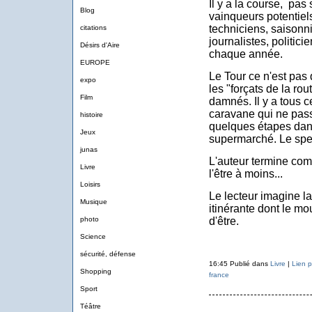
Il y a la course, pas
Blog
vainqueurs potentiels,
techniciens, saisonni
citations
journalistes, politici
Désirs d'Aire
chaque année.
EUROPE
Le Tour ce n'est pas
expo
les "forçats de la ro
Film
damnés. Il y a tous c
caravane qui ne pass
histoire
quelques étapes dans
Jeux
supermarché. Le spec
junas
L'auteur termine com
Livre
l'être à moins...
Loisirs
Le lecteur imagine la
Musique
itinérante dont le mo
photo
d'être.
Science
sécurité, défense
16:45 Publié dans
Livre
|
Lien 
Shopping
france
Sport
Téâtre