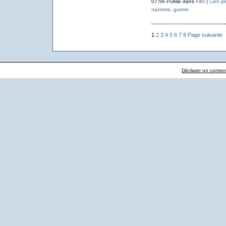
07:56 Publié dans
Film
|
Lien p
nazisme
,
guerre
1
2
3
4
5
6
7
8
Page suivante
Déclarer un contenu 