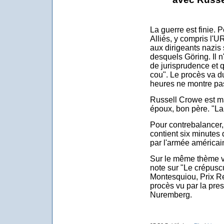
La guerre est finie. 
Alliés, y compris l'
aux dirigeants nazis 
desquels Göring. Il n
de jurisprudence et q
cou". Le procès va du
heures ne montre pas
Russell Crowe est ma
époux, bon père. "La 
Pour contrebalancer, 
contient six minutes 
par l'armée américai
Sur le même thème v
note sur "Le crépusc
Montesquiou, Prix R
procès vu par la pre
Nuremberg.