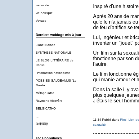
vie locale
Inspiré d'une histoire
vie politique
Après 20 ans de ma
Voyage
qu'elle n'a jamais eu
de feu d'artifice se 
Derniers weblogs mis à jour
Lui, ingénieur et bric
inventer un "jouet" po
Lionel Baland
Un film sur la sexual
SYNTHESE NATIONALE
fonctionne par son du
LE BLOG LITTÉRAIRE de
l'autre.
Christi...
l'information nationaliste
Le film fonctionne é
qui manie amour et 
POESIES GAUDEAMUS ”Le
Moulin ...
Dans la salle il y av
Métapo infos
plus quelques jeunes
J'étais le seul homme
Raymond Alcovère
BELGICATHO
;_
11:34 Publié dans
Film
|
Lien p
健康運動
sexualité
Tags populaires