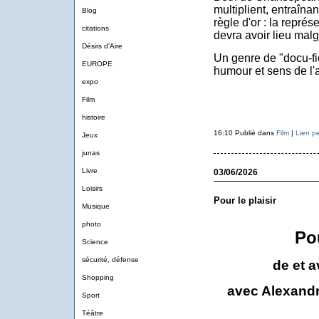
multiplient, entraîna
Blog
règle d'or : la représ
citations
devra avoir lieu malg
Désirs d'Aire
Un genre de "docu-fic
EUROPE
humour et sens de l'a
expo
Film
histoire
16:10 Publié dans
Film
|
Lien p
Jeux
junas
Livre
03/06/2026
Loisirs
Pour le plaisir
Musique
photo
Pou
Science
sécurité, défense
de et 
Shopping
avec Alexandr
Sport
Téâtre