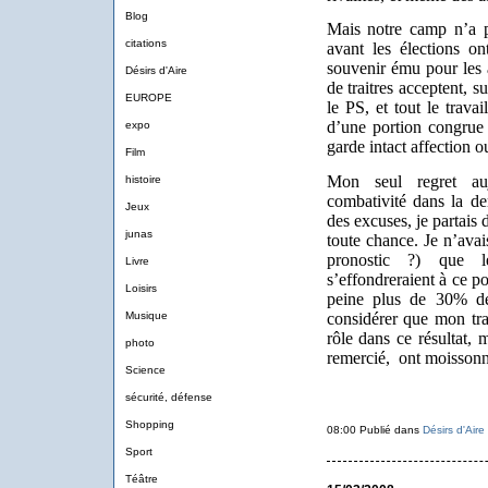
Blog
Mais notre camp n’a p
citations
avant les élections o
souvenir ému pour les 
Désirs d'Aire
de traitres acceptent, s
EUROPE
le PS, et tout le trava
d’une portion congrue 
expo
garde intact affection o
Film
Mon seul regret au
histoire
combativité dans la de
Jeux
des excuses, je partais 
junas
toute chance. Je n’avais
pronostic ?) que 
Livre
s’effondreraient à ce po
Loisirs
peine plus de 30% de
considérer que mon tra
Musique
rôle dans ce résultat,
photo
remercié,
ont moisson
Science
sécurité, défense
Shopping
08:00 Publié dans
Désirs d'Aire
Sport
Téâtre