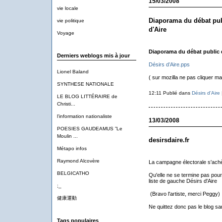
15/03/2008
vie locale
Diaporama du débat publ
vie politique
d'Aire
Voyage
Diaporama du débat public d
Derniers weblogs mis à jour
Désirs d’Aire.pps
Lionel Baland
( sur mozilla ne pas cliquer mai
SYNTHESE NATIONALE
12:11 Publié dans
Désirs d'Aire
LE BLOG LITTÉRAIRE de
Christi...
l'information nationaliste
13/03/2008
POESIES GAUDEAMUS ”Le
Moulin ...
desirsdaire.fr
Métapo infos
Raymond Alcovère
La campagne électorale s'ach
BELGICATHO
Qu'elle ne se termine pas pour
liste de gauche Désirs d'Aire
;_
(Bravo l'artiste, merci Peggy)
健康運動
Ne quittez donc pas le blog sa
Tags populaires