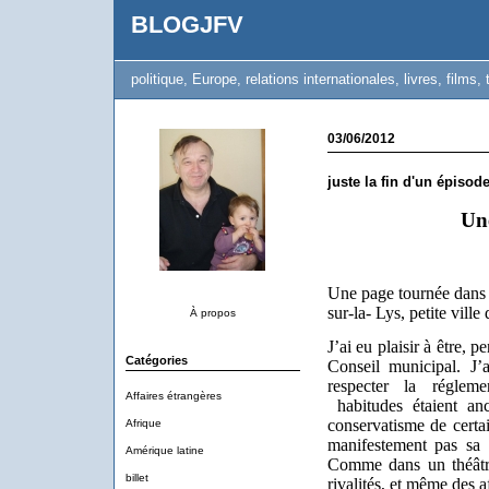
BLOGJFV
politique, Europe, relations internationales, livres, films, 
03/06/2012
juste la fin d'un épisod
Un
Une page tournée dans m
sur-la- Lys, petite ville
À propos
J’ai eu plaisir à être, 
Catégories
Conseil municipal. J’
respecter la régleme
Affaires étrangères
habitudes étaient anc
conservatisme de certai
Afrique
manifestement pas sa 
Amérique latine
Comme dans un théâtre 
billet
rivalités, et même des a