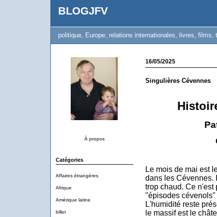
BLOGJFV
politique, Europe, relations internationales, livres, films, 
16/05/2025
Singulières Cévennes
Histoi
Pa
À propos
Catégories
Le mois de mai est 
Affaires étrangères
dans les Cévennes. Il 
trop chaud. Ce n'est
Afrique
"épisodes cévenols" q
Amérique latine
L'humidité reste pré
le massif est le chât
billet