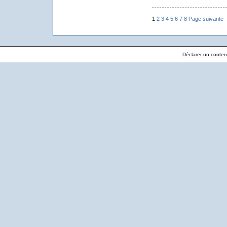
1
2
3
4
5
6
7
8
Page suivante
Déclarer un contenu 