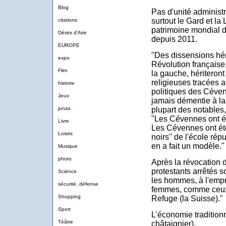
Blog
Pas d'unité administra
surtout le Gard et la
citations
patrimoine mondial 
Désirs d'Aire
depuis 2011.
EUROPE
"Des dissensions héri
expo
Révolution française,
Film
la gauche, hériteront 
religieuses tracées a
histoire
politiques des Céven
Jeux
jamais démentie à la
junas
plupart des notables, 
"Les Cévennes ont é
Livre
Les Cévennes ont été
Loisirs
noirs" de l'école répu
en a fait un modèle."
Musique
photo
Après la révocation d
protestants arrêtés 
Science
les hommes, à l'empr
sécurité, défense
femmes, comme ceux 
Shopping
Refuge (la Suisse)."
Sport
L'économie traditionn
Téâtre
châtaignier).