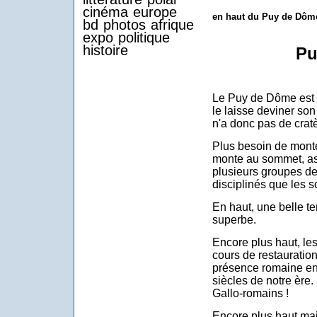
cinéma
europe
en haut du Puy de Dôm
bd
photos
afrique
expo
politique
histoire
Pu
Le Puy de Dôme est
le laisse deviner so
n'a donc pas de cratè
Plus besoin de monter
monte au sommet, as
plusieurs groupes de 
disciplinés que les sc
En haut, une belle te
superbe.
Encore plus haut, les
cours de restauration
présence romaine en
siècles de notre ère
Gallo-romains !
Encore plus haut mais