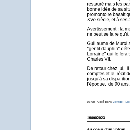
restauré mais les pa
bonne idée de sa sit
promontoire basaltiq
XVe siècle, et à ses 
Avertissement : la m
ne peut se faire qu'à 
Guillaume de Murol a 
"gentil dauphin" déf
Lorraine" qui le fer
Charles VII.
De retour chez lui, i
comptes et le récit
jusqu'à sa disparition
l'époque, de 90 ans. 
08:08 Publié dans
Voyage
|
Lie
19/06/2023
Au coeur d'un volcan