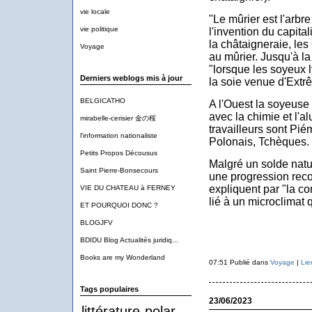
vie locale
"Le mûrier est l'arbre 
vie politique
l'invention du capit
la châtaigneraie, l
Voyage
au mûrier. Jusqu'à l
"lorsque les soyeux 
Derniers weblogs mis à jour
la soie venue d'Extr
BELGICATHO
A l'Ouest la soyeuse
avec la chimie et l'a
mirabelle-cerisier 金の桜
travailleurs sont Pi
l'information nationaliste
Polonais, Tchèques.
Petits Propos Décousus
Malgré un solde natur
Saint Pierre-Bonsecours
une progression reco
expliquent par "la co
VIE DU CHATEAU à FERNEY
lié à un microclimat q
ET POURQUOI DONC ?
BLOGJFV
BDIDU Blog Actualités juridiq...
Books are my Wonderland
07:51 Publié dans
Voyage
|
Lie
Tags populaires
23/06/2023
littérature
polar