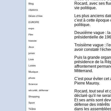
Rocard, avec ses flu
Blog
vie politique.
citations
Les plus anciens dat
Désirs d'Aire
c'est à cette époque
EUROPE
politique.
expo
Deuxième vague : la 
Film
présidentielle de 1969,
histoire
Troisième vague : l'e
Jeux
avoir constaté l'éche
junas
Puis la grande organi
Livre
présidence de la Rép
Loisirs
affrontement permane
Mitterrand.
Musique
photo
C'est pour éviter cet
Pierre Mauroy.
Science
sécurité, défense
Rocard, tout seul et 
déclaré qu'il ne serai
Shopping
Et ses amis sont dev
Sport
défense des intérêts 
dans les assemblées
Téâtre