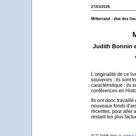
27/03/2026
Mitterrand : état des lie
M
Judith Bonnin 
L'originalité de ce li
souvenirs : ils sont t
caractéristique : ils 
conférences en Histoi
Ils ont donc travaillé
nouveaux fonds d'arc
récentes, pour aller a
restant les plus factu
07:57 Publié dans
vie politique