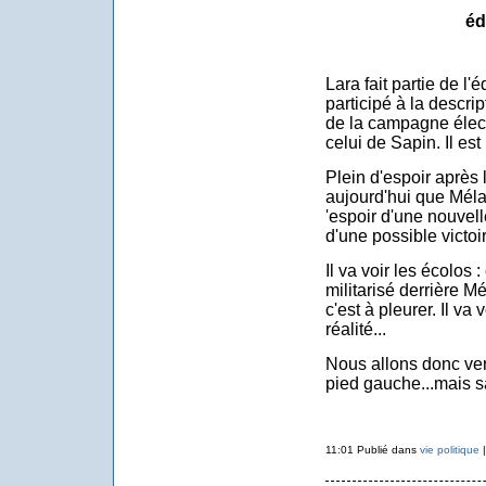
éd
Lara fait partie de l'
participé à la descri
de la campagne élect
celui de Sapin. Il es
Plein d'espoir après
aujourd'hui que Mélan
'espoir d'une nouvel
d'une possible victoir
Il va voir les écolos : 
militarisé derrière M
c'est à pleurer. Il va
réalité...
Nous allons donc ver
pied gauche...mais s
11:01 Publié dans
vie politique