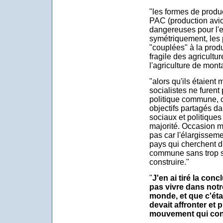
"les formes de produ
PAC (production avic
dangereuses pour l'e
symétriquement, les p
"couplées" à la prod
fragile des agricultur
l'agriculture de mont
"alors qu'ils étaient 
socialistes ne furent
politique commune, c'
objectifs partagés 
sociaux et politiques
majorité. Occasion 
pas car l'élargisseme
pays qui cherchent d'
commune sans trop s
construire."
"
J'en ai tiré la co
pas vivre dans notr
monde, et que c'étai
devait affronter et
mouvement qui conc