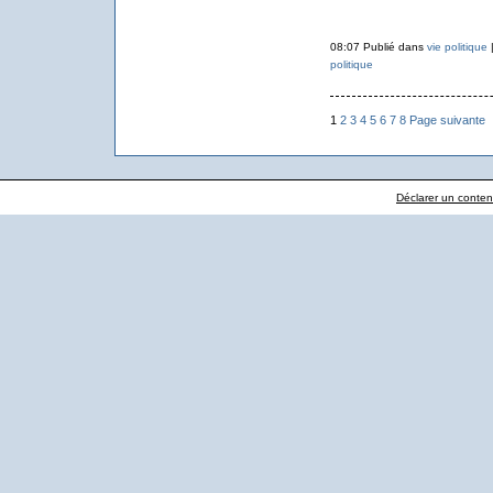
08:07 Publié dans
vie politique
politique
1
2
3
4
5
6
7
8
Page suivante
Déclarer un contenu 