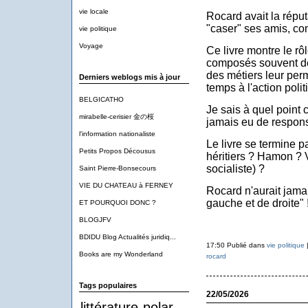
vie locale
Rocard avait la répu
"caser" ses amis, con
vie politique
Voyage
Ce livre montre le r
composés souvent d
des métiers leur per
Derniers weblogs mis à jour
temps à l'action polit
BELGICATHO
Je sais à quel point c
mirabelle-cerisier 金の桜
jamais eu de respons
l'information nationaliste
Le livre se termine pa
Petits Propos Décousus
héritiers ? Hamon ? 
socialiste) ?
Saint Pierre-Bonsecours
VIE DU CHATEAU à FERNEY
Rocard n'aurait jamai
gauche et de droite" 
ET POURQUOI DONC ?
BLOGJFV
BDIDU Blog Actualités juridiq...
17:50 Publié dans
vie politique
Books are my Wonderland
rocard
Tags populaires
22/05/2026
littérature
polar