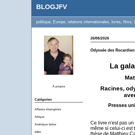
BLOGJFV
politique, Europe, relations internationales, livres, films, 
26/06/2026
Odyssée des Rocardien
La gala
Mat
À propos
Racines, ody
aven
Catégories
Presses uni
Affaires étrangères
Afrique
Ce livre n'est pas un
Amérique latine
même si celui-ci est t
billet
thèse de Matthieu Ca