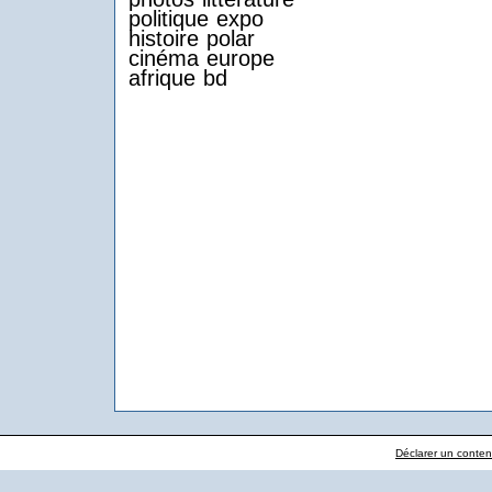
politique
expo
histoire
polar
cinéma
europe
afrique
bd
Déclarer un contenu 