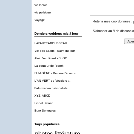
vie locale
vie politique
Voyage
Retenir mes coordonnées :
S'abonner au fil de discussio
Derniers weblogs mis à jour
LAFAUTEAROUSSEAU
Vie des Saints - Saint du jour
Alain Van Praet - BLOG
La senteur de l'esprit
FUMIGÈNE - Derrière l'écran d...
L'AN VERT de Vouziers :...
l'information nationaliste
XYZ, ABCD
Lionel Baland
Euro-Synergies
Tags populaires
photos
littérature