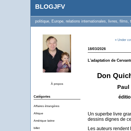
BLOGJFV
politique, Europe, relations internationales, livres, films, 
« Under co
18/03/2026
L'adaptation de Cervant
Don Quich
À propos
Paul 
éditi
Catégories
Affaires étrangères
Un superbe livre gra
Afrique
dessins dignes de cet
Amérique latine
Les auteurs rendent 
billet