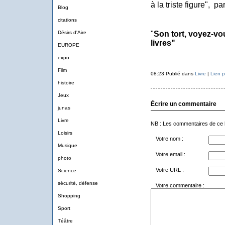
à la triste figure", p
Blog
citations
Désirs d'Aire
"
Son tort, voyez-vou
livres"
EUROPE
expo
Film
08:23 Publié dans
Livre
|
Lien 
histoire
Jeux
Écrire un commentaire
junas
Livre
NB : Les commentaires de ce 
Loisirs
Votre nom :
Musique
Votre email :
photo
Votre URL :
Science
sécurité, défense
Votre commentaire :
Shopping
Sport
Téâtre