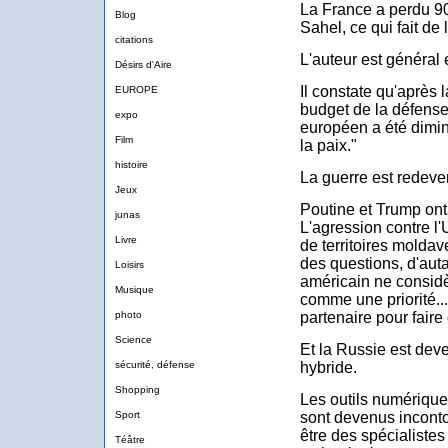
La France a perdu 90
Blog
Sahel, ce qui fait de 
citations
L'auteur est général e
Désirs d'Aire
Il constate qu'après
EUROPE
budget de la défense
expo
européen a été dimin
Film
la paix."
histoire
La guerre est redeve
Jeux
Poutine et Trump ont
junas
L'agression contre l'
Livre
de territoires moldav
des questions, d'auta
Loisirs
américain ne considè
Musique
comme une priorité..
photo
partenaire pour faire 
Science
Et la Russie est deve
sécurité, défense
hybride.
Shopping
Les outils numériques
Sport
sont devenus inconto
être des spécialiste
Téâtre