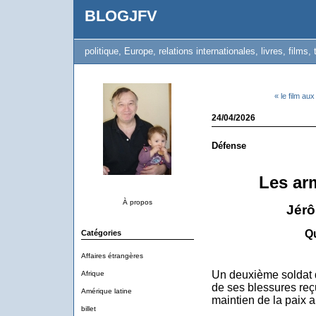
BLOGJFV
politique, Europe, relations internationales, livres, films, 
« le film au
24/04/2026
Défense
Les ar
À propos
Jérô
Qu
Catégories
Affaires étrangères
Un deuxième soldat 
Afrique
de ses blessures reç
Amérique latine
maintien de la paix a
billet