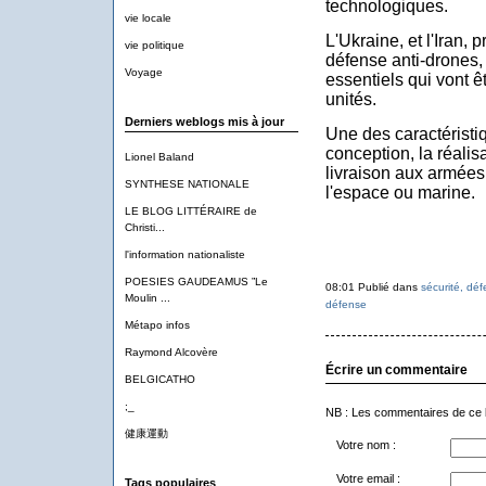
technologiques.
vie locale
L'Ukraine, et l'Iran, 
vie politique
défense anti-drones,
Voyage
essentiels qui vont ê
unités.
Derniers weblogs mis à jour
Une des caractéristiq
conception, la réalisa
Lionel Baland
livraison aux armées q
SYNTHESE NATIONALE
l'espace ou marine.
LE BLOG LITTÉRAIRE de
Christi...
l'information nationaliste
POESIES GAUDEAMUS ”Le
08:01 Publié dans
sécurité, dé
Moulin ...
défense
Métapo infos
Raymond Alcovère
Écrire un commentaire
BELGICATHO
;_
NB : Les commentaires de ce 
健康運動
Votre nom :
Votre email :
Tags populaires