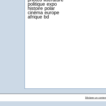
politique
expo
histoire
polar
cinéma
europe
afrique
bd
Déclarer un contenu 