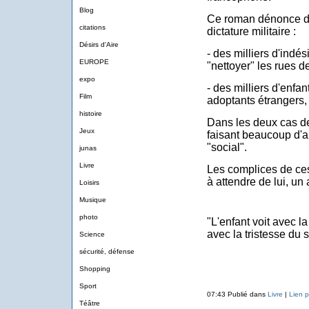
Blog
Ce roman dénonce d
citations
dictature militaire :
Désirs d'Aire
- des milliers d'indés
EUROPE
"nettoyer" les rues de
expo
- des milliers d'enfa
Film
adoptants étrangers,
histoire
Dans les deux cas des
Jeux
faisant beaucoup d'a
"social".
junas
Livre
Les complices de ces
à attendre de lui, un
Loisirs
Musique
photo
"L'enfant voit avec 
avec la tristesse du 
Science
sécurité, défense
Shopping
Sport
07:43 Publié dans
Livre
|
Lien 
Téâtre