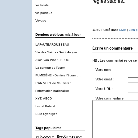
règles stables..."
vie locale
vie politique
Voyage
11:40 Publié dans
Livre
|
Lien 
Derniers weblogs mis à jour
LAFAUTEAROUSSEAU
Écrire un commentaire
Vie des Saints - Saint du jour
Alain Van Praet - BLOG
NB : Les commentaires de ce 
La senteur de l'esprit
Votre nom :
FUMIGÈNE - Derrière l'écran d...
Votre email :
L'AN VERT de Vouziers :...
Votre URL :
l'information nationaliste
Votre commentaire :
XYZ, ABCD
Lionel Baland
Euro-Synergies
Tags populaires
photos
littérature