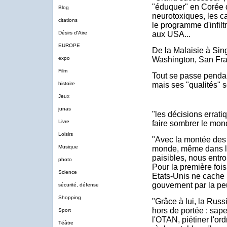
"éduquer" en Corée d
Blog
neurotoxiques, les 
citations
le programme d'infilt
Désirs d'Aire
aux USA...
EUROPE
De la Malaisie à Si
expo
Washington, San Fra
Film
Tout se passe penda
histoire
mais ses "qualités" 
Jeux
junas
"les décisions errat
Livre
faire sombrer le mon
Loisirs
"Avec la montée des
Musique
monde, même dans le
paisibles, nous entr
photo
Pour la première fois 
Science
Etats-Unis ne cache 
gouvernent par la peur
sécurité, défense
Shopping
"Grâce à lui, la Russi
hors de portée : sape
Sport
l'OTAN, piétiner l'or
Téâtre