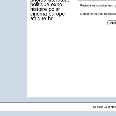
politique
expo
Retenir mes coordonnées :
histoire
polar
cinéma
europe
S'abonner au fil de discussio
afrique
bd
Déclarer un contenu 