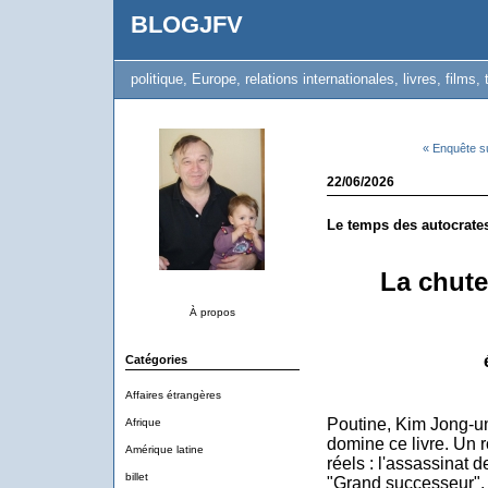
BLOGJFV
politique, Europe, relations internationales, livres, films, 
« Enquête su
22/06/2026
Le temps des autocrate
La chute
À propos
Catégories
Affaires étrangères
Poutine, Kim Jong-un 
Afrique
domine ce livre. Un 
Amérique latine
réels : l'assassinat
billet
"Grand successeur", 