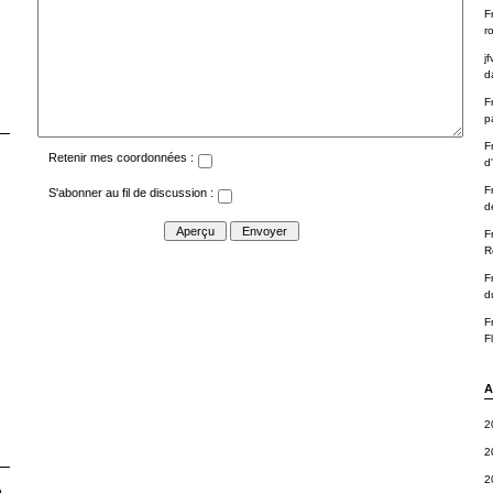
F
r
jf
d
F
p
F
Retenir mes coordonnées :
d
F
S'abonner au fil de discussion :
d
F
R
F
d
F
F
A
2
2
2
e