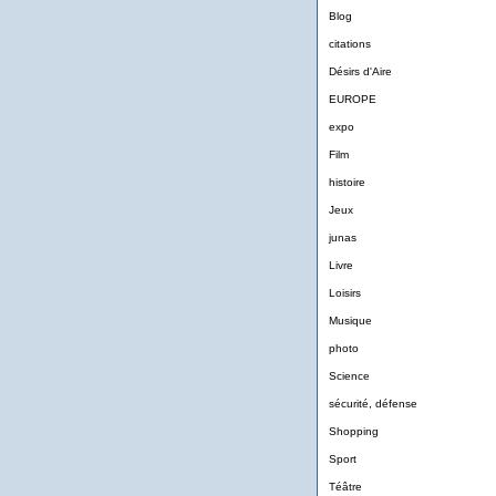
Blog
citations
Désirs d'Aire
EUROPE
expo
Film
histoire
Jeux
junas
Livre
Loisirs
Musique
photo
Science
sécurité, défense
Shopping
Sport
Téâtre