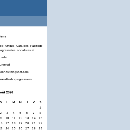
iens
log: Afrique, Caraïbes, Pacifique,
ogressistes, socialistes et...
urolat
uromed
uronest.blogspot.com
ransatlantic-progressives
oût 2026
D
L
M
M
J
V
S
1
2
3
4
5
6
7
8
9
10
11
12
13
14
15
16
17
18
19
20
21
22
23
24
25
26
27
28
29