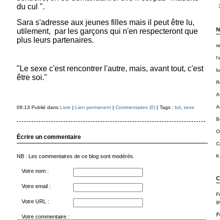
du cul ".
Sara s'adresse aux jeunes filles mais il peut être lu,
N
utilement, par les garçons qui n'en respecteront que
plus leurs partenaires.
r
l
"Le sexe c'est rencontrer l'autre, mais, avant tout, c'est
l
être soi."
R
A
A
08:13 Publié dans
Livre
|
Lien permanent
|
Commentaires (0)
| Tags :
bd
,
sexe
B
O
Écrire un commentaire
C
NB : Les commentaires de ce blog sont modérés.
K
Votre nom :
C
Votre email :
F
Votre URL :
g
jf
Votre commentaire :