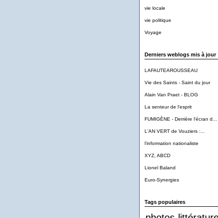
vie locale
vie politique
Voyage
Derniers weblogs mis à jour
LAFAUTEAROUSSEAU
Vie des Saints - Saint du jour
Alain Van Praet - BLOG
La senteur de l'esprit
FUMIGÈNE - Derrière l'écran d...
L'AN VERT de Vouziers :...
l'information nationaliste
XYZ, ABCD
Lionel Baland
Euro-Synergies
Tags populaires
photos
littératur