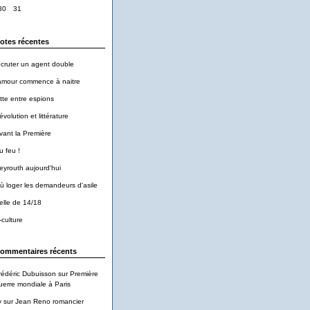
30
31
otes récentes
ecruter un agent double
'amour commence à naitre
utte entre espions
évolution et littérature
vant la Première
u feu !
eyrouth aujourd'hui
ù loger les demandeurs d'asile
elle de 14/18
-culture
ommentaires récents
rédéric Dubuisson
sur
Première
uerre mondiale à Paris
v
sur
Jean Reno romancier