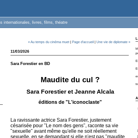
s internationales, livres, films, théatre
L
« Au temps du cinéma muet
|
Page d'accueil
|
Une vie de diplomate »
b
11/03/2026
pr
E
Sara Forestier en BD
E
e
Maudite du cul ?
t
Sara Forestier et Jeanne Alcala
A
éditions de "L'iconoclaste"
La ravissante actrice Sara Forestier, justement
césarisée pour "Le nom des gens", raconte sa vie
"sexuelle" avant même qu'elle ne soit réellement
sexuelle, en se demandant si elle n'est pas "maudite