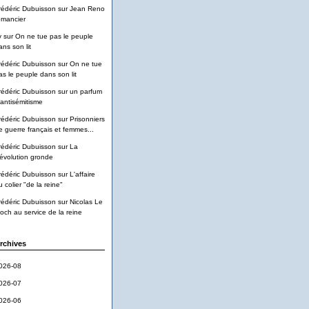
rédéric Dubuisson
sur
Jean Reno
omancier
v
sur
On ne tue pas le peuple
ans son lit
rédéric Dubuisson
sur
On ne tue
as le peuple dans son lit
rédéric Dubuisson
sur
un parfum
'antisémitisme
rédéric Dubuisson
sur
Prisonniers
e guerre français et femmes...
rédéric Dubuisson
sur
La
évolution gronde
rédéric Dubuisson
sur
L'affaire
u colier "de la reine"
rédéric Dubuisson
sur
Nicolas Le
loch au service de la reine
rchives
026-08
026-07
026-06