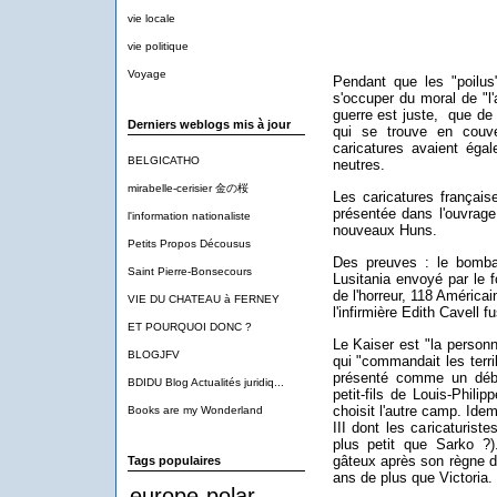
vie locale
vie politique
Voyage
Pendant que les "poilus"
s'occuper du moral de "l'
guerre est juste, que de 
Derniers weblogs mis à jour
qui se trouve en couve
caricatures avaient éga
BELGICATHO
neutres.
mirabelle-cerisier 金の桜
Les caricatures française
présentée dans l'ouvrage
l'information nationaliste
nouveaux Huns.
Petits Propos Décousus
Des preuves : le bomba
Saint Pierre-Bonsecours
Lusitania envoyé par le 
de l'horreur, 118 Américai
VIE DU CHATEAU à FERNEY
l'infirmière Edith Cavell fus
ET POURQUOI DONC ?
Le Kaiser est "la personn
BLOGJFV
qui "commandait les terr
présenté comme un débil
BDIDU Blog Actualités juridiq...
petit-fils de Louis-Phili
choisit l'autre camp. Ide
Books are my Wonderland
III dont les caricaturistes
plus petit que Sarko ?
gâteux après son règne de
Tags populaires
ans de plus que Victoria.
europe
polar