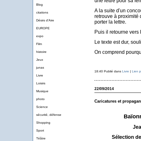
une lettre pour sa f
Blog
A la suite d'un conco
citations
retrouve à proximité 
Désirs d'Aire
porter la lettre.
EUROPE
Puis il retourne vers 
expo
Le texte est dur, soul
Film
On comprend pourquoi
histoire
Jeux
junas
18:40 Publié dans
Livre
|
Lien 
Livre
Loisirs
22/09/2014
Musique
photo
Caricatures et propagan
Science
sécurité, défense
Baïonn
Shopping
Jea
Sport
Sélection de
Téâtre