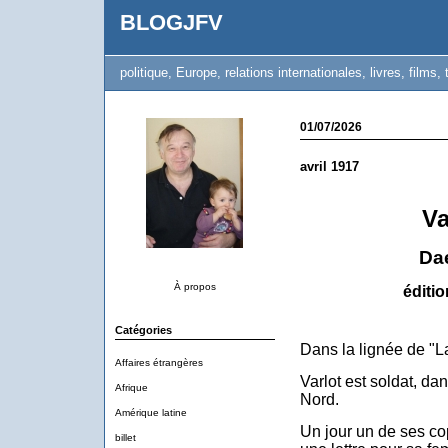
BLOGJFV
politique, Europe, relations internationales, livres, films, 
01/07/2026
avril 1917
Va
Da
À propos
éditi
Catégories
Dans la lignée de "L
Affaires étrangères
Varlot est soldat, dan
Afrique
Nord.
Amérique latine
Un jour un de ses cop
billet