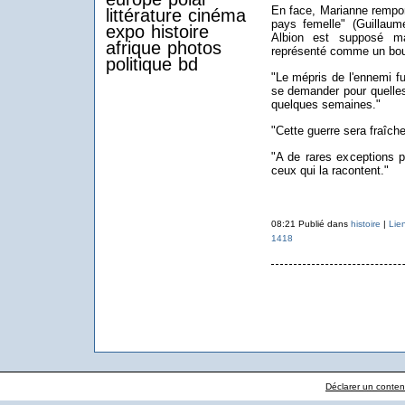
En face, Marianne remport
littérature
cinéma
pays femelle" (Guillaum
expo
histoire
Albion est supposé m
afrique
photos
représenté comme un bou
politique
bd
"Le mépris de l'ennemi 
se demander pour quelles
quelques semaines."
"Cette guerre sera fraîche
"A de rares exceptions p
ceux qui la racontent."
08:21 Publié dans
histoire
|
Lie
1418
Déclarer un contenu 