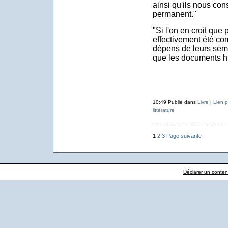
ainsi qu'ils nous co
permanent."
"Si l'on en croit que 
effectivement été c
dépens de leurs sem
que les documents his
10:49 Publié dans
Livre
|
Lien 
littérature
1
2
3
Page suivante
Déclarer un contenu 