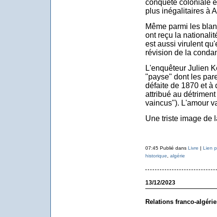
conquête coloniale en
plus inégalitaires à A
Même parmi les blanc
ont reçu la nationali
est aussi virulent qu
révision de la conda
L'enquêteur Julien Ko
"payse" dont les pare
défaite de 1870 et à 
attribué au détrimen
vaincus"). L'amour va
Une triste image de l
07:45 Publié dans
Livre
|
Lien 
historique
,
algérie
13/12/2023
Relations franco-algéri