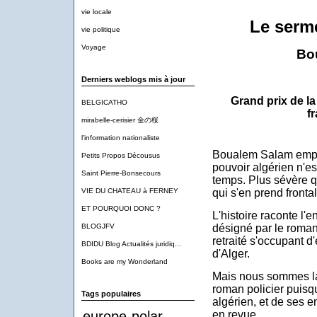
vie locale
Le serm
vie politique
Voyage
Bo
Derniers weblogs mis à jour
Grand prix de l
BELGICATHO
f
mirabelle-cerisier 金の桜
l'information nationaliste
Boualem Salam empri
Petits Propos Décousus
pouvoir algérien n'es
Saint Pierre-Bonsecours
temps. Plus sévère q
VIE DU CHATEAU à FERNEY
qui s'en prend front
ET POURQUOI DONC ?
L'histoire raconte l'e
BLOGJFV
désigné par le romanc
retraité s'occupant d'
BDIDU Blog Actualités juridiq...
d'Alger.
Books are my Wonderland
Mais nous sommes la 
roman policier puisq
Tags populaires
algérien, et de ses 
europe
polar
en revue.