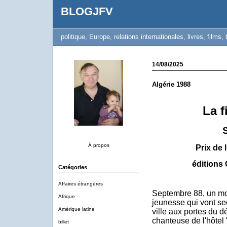
BLOGJFV
politique, Europe, relations internationales, livres, films, 
14/08/2025
Algérie 1988
La f
S
À propos
Prix de 
éditions 
Catégories
Affaires étrangères
Septembre 88, un mo
Afrique
jeunesse qui vont se
Amérique latine
ville aux portes du dé
chanteuse de l'hôtel
billet