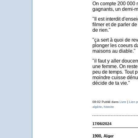
On compte 200 000 mo
gagnants, un demi-mi
"Il est interdit d'ens
filmer et de parler d
de rien."
"ça sert à quoi de re
plonger les coeurs da
maisons au diable."
"il faut y aller dou
une femme. On reste 
peu de temps. Tout pe
moindre cuisse dénud
décide de ta vie."
08:02 Publié dans
Livre
|
Lien 
algérie
,
histoire
17/06/2024
1900, Alger