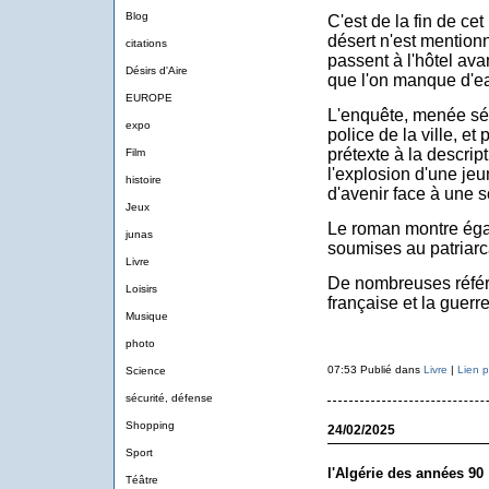
Blog
C'est de la fin de cet
désert n'est mention
citations
passent à l'hôtel ava
Désirs d'Aire
que l'on manque d'e
EUROPE
L'enquête, menée sé
expo
police de la ville, et 
prétexte à la descript
Film
l'explosion d'une je
histoire
d'avenir face à une 
Jeux
Le roman montre éga
junas
soumises au patriarc
Livre
De nombreuses référe
Loisirs
française et la guer
Musique
photo
07:53 Publié dans
Livre
|
Lien 
Science
sécurité, défense
Shopping
24/02/2025
Sport
l'Algérie des années 90
Téâtre