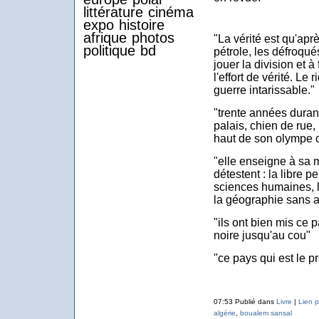
littérature
cinéma
expo
histoire
afrique
photos
"La vérité est qu'apr
politique
bd
pétrole, les défroqué
jouer la division et 
l'effort de vérité. L
guerre intarissable."
"trente années duran
palais, chien de rue, 
haut de son olympe c
"elle enseigne à sa 
détestent : la libre p
sciences humaines, le
la géographie sans a
"ils ont bien mis ce
noire jusqu'au cou"
"ce pays qui est le 
07:53 Publié dans
Livre
|
Lien 
algérie
,
boualem sansal