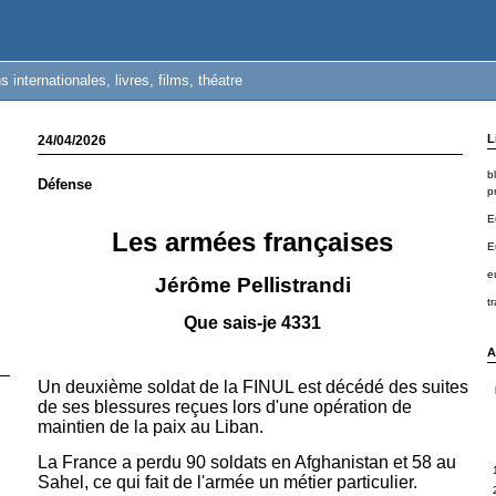
s internationales, livres, films, théatre
L
24/04/2026
b
Défense
pr
E
Les armées françaises
E
e
Jérôme Pellistrandi
t
Que sais-je 4331
A
Un deuxième soldat de la FINUL est décédé des suites
de ses blessures reçues lors d'une opération de
maintien de la paix au Liban.
La France a perdu 90 soldats en Afghanistan et 58 au
Sahel, ce qui fait de l'armée un métier particulier.