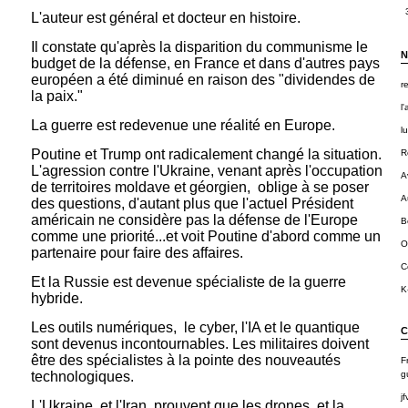
L'auteur est général et docteur en histoire.
Il constate qu'après la disparition du communisme le
N
budget de la défense, en France et dans d'autres pays
européen a été diminué en raison des "dividendes de
r
la paix."
l
La guerre est redevenue une réalité en Europe.
l
Poutine et Trump ont radicalement changé la situation.
R
L'agression contre l'Ukraine, venant après l'occupation
A
de territoires moldave et géorgien, oblige à se poser
A
des questions, d'autant plus que l'actuel Président
américain ne considère pas la défense de l'Europe
B
comme une priorité...et voit Poutine d'abord comme un
O
partenaire pour faire des affaires.
C
Et la Russie est devenue spécialiste de la guerre
K
hybride.
Les outils numériques, le cyber, l'IA et le quantique
C
sont devenus incontournables. Les militaires doivent
être des spécialistes à la pointe des nouveautés
F
technologiques.
g
jf
L'Ukraine, et l'Iran, prouvent que les drones, et la