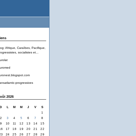
iens
log: Afrique, Caraïbes, Pacifique,
ogressistes, socialistes et...
urolat
uromed
uronest.blogspot.com
ransatlantic-progressives
oût 2026
D
L
M
M
J
V
S
1
2
3
4
5
6
7
8
9
10
11
12
13
14
15
16
17
18
19
20
21
22
23
24
25
26
27
28
29