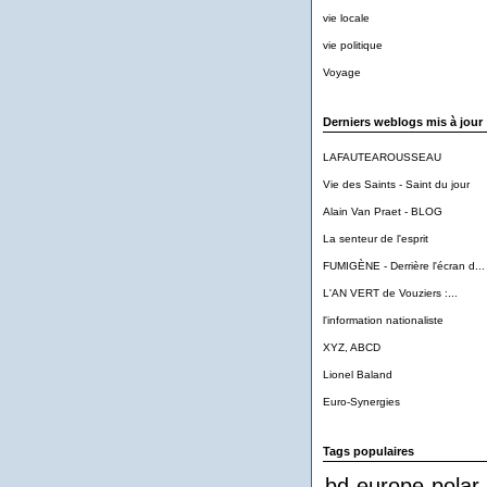
vie locale
vie politique
Voyage
Derniers weblogs mis à jour
LAFAUTEAROUSSEAU
Vie des Saints - Saint du jour
Alain Van Praet - BLOG
La senteur de l'esprit
FUMIGÈNE - Derrière l'écran d...
L'AN VERT de Vouziers :...
l'information nationaliste
XYZ, ABCD
Lionel Baland
Euro-Synergies
Tags populaires
bd
europe
polar