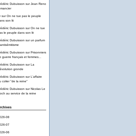
rédéric Dubuisson
sur
Jean Reno
omancier
v
sur
On ne tue pas le peuple
ans son lit
rédéric Dubuisson
sur
On ne tue
as le peuple dans son lit
rédéric Dubuisson
sur
un parfum
'antisémitisme
rédéric Dubuisson
sur
Prisonniers
e guerre français et femmes...
rédéric Dubuisson
sur
La
évolution gronde
rédéric Dubuisson
sur
L'affaire
u colier "de la reine"
rédéric Dubuisson
sur
Nicolas Le
loch au service de la reine
rchives
026-08
026-07
026-06