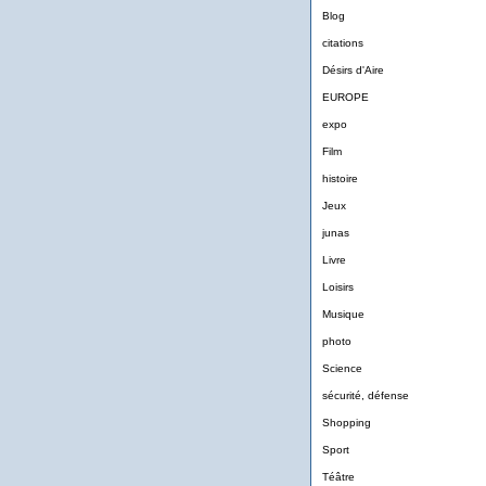
Blog
citations
Désirs d'Aire
EUROPE
expo
Film
histoire
Jeux
junas
Livre
Loisirs
Musique
photo
Science
sécurité, défense
Shopping
Sport
Téâtre