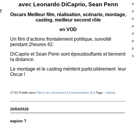
avec Leonardo DiCaprio, Sean Penn
2
e
2
Oscars Meilleur film, réalisation, scénario, montage,
2
casting, meilleur second rôle
2
en VOD
2
Un film d'actions frontalement politique, survolté
2
pendant 2heures 42.
2
DiCaprio et Sean Penn sont époustouflants et tiennent
T
la distance.
Le montage et le casting méritent particulièrement leur
Oscar !
17:01 Publié dans
Film
|
Lien permanent
|
Commentaires (0)
| Tags :
cinéma
20/04/2026
espion ?