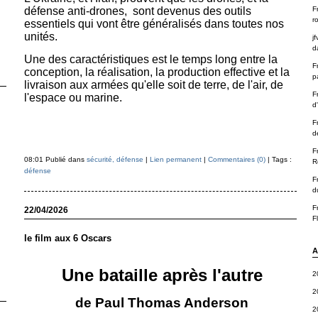
défense anti-drones, sont devenus des outils
F
r
essentiels qui vont être généralisés dans toutes nos
unités.
jf
d
Une des caractéristiques est le temps long entre la
F
conception, la réalisation, la production effective et la
p
livraison aux armées qu'elle soit de terre, de l'air, de
F
l'espace ou marine.
d
F
d
F
08:01 Publié dans
sécurité, défense
|
Lien permanent
|
Commentaires (0)
| Tags :
R
défense
F
d
F
22/04/2026
F
le film aux 6 Oscars
A
Une bataille après l'autre
2
2
de Paul Thomas Anderson
2