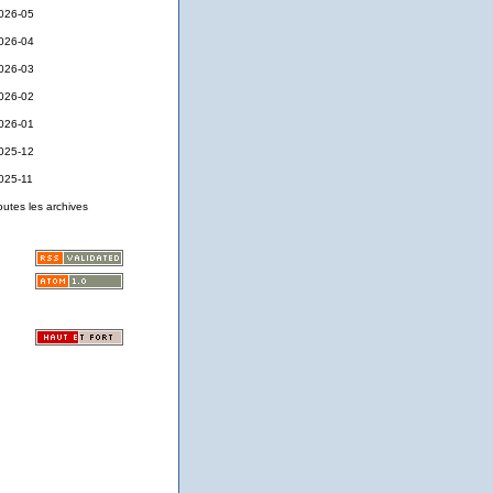
026-05
026-04
026-03
026-02
026-01
025-12
025-11
outes les archives