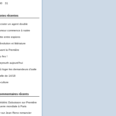
30
31
otes récentes
ecruter un agent double
'amour commence à naitre
utte entre espions
évolution et littérature
vant la Première
u feu !
eyrouth aujourd'hui
ù loger les demandeurs d'asile
elle de 14/18
-culture
ommentaires récents
rédéric Dubuisson
sur
Première
uerre mondiale à Paris
v
sur
Jean Reno romancier